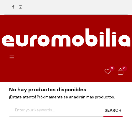
Navegación
☰
de
palanca
0
0
No hay productos disponibles
¡Estate atento! Próximamente se añadirán más productos.
SEARCH