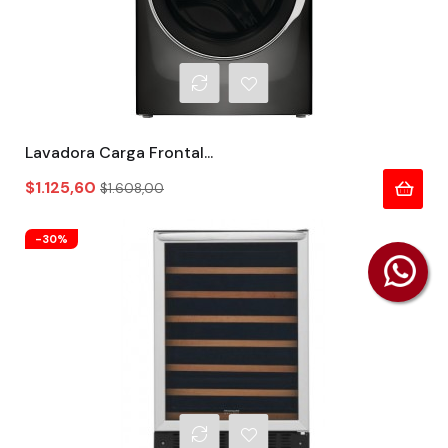
Lavadora Carga Frontal...
Precio
Precio
$1.125,60
$1.608,00
regular
-30%