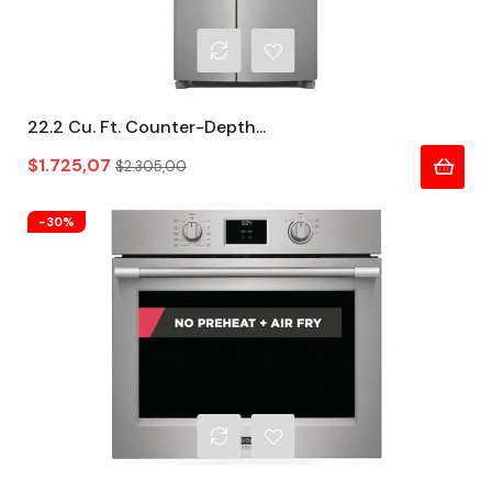
22.2 Cu. Ft. Counter-Depth...
Precio
Precio
$1.725,07
$2.305,00
regular
-30%