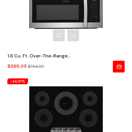
1.8 Cu. Ft. Over-The-Range...
Precio
Precio
$589,05
$764,00
regular
-24,37%