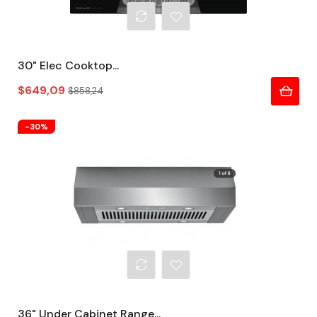
30" Elec Cooktop...
Precio
Precio
$649,09
$858,24
regular
-30%
36" Under Cabinet Range...