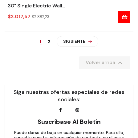
30" Single Electric Wall...
Precio
Precio
$2.017,57
$2.882,23
regular
SIGUIENTE
1
2

Volver arriba
Siga nuestras ofertas especiales de redes
sociales:
Suscríbase Al Boletín
Puede darse de baja en cualquier momento. Para ello,
consulte nuestra información de contacto en el aviso