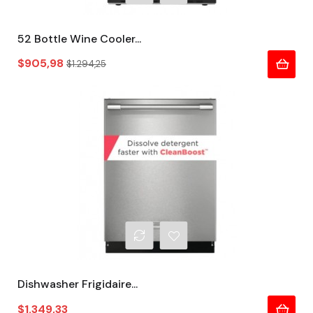
52 Bottle Wine Cooler...
Precio
Precio
$905,98
$1.294,25
regular
Dishwasher Frigidaire...
Precio
$1.349,33