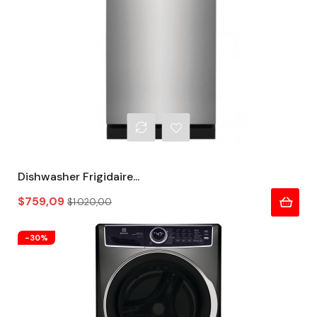
Dishwasher Frigidaire...
Precio
Precio
$759,09
$1.020,00
regular
-30%