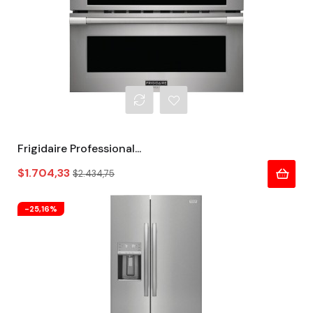
Frigidaire Professional...
Precio
Precio
$1.704,33
$2.434,75
regular
-25,16%