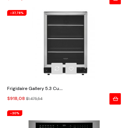
-37,78%
Frigidaire Gallery 5.3 Cu....
Precio
Precio
$918,08
$1.475,54
regular
-30%