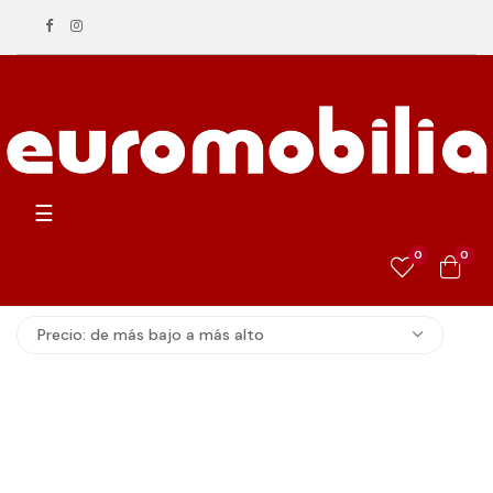
Navegación
☰
de
palanca
0
0
Precio: de más bajo a más alto