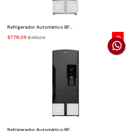
Refrigerador Automático BF...
Precio
Precio
$778,09
$1.653,04
regular
Refrigerador Automático BF...