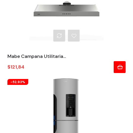
Mabe Campana Utilitaria...
Precio
$121,84
-52,93%