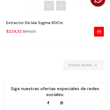
Extractor De Isla Sygma 90Cm
Precio
Precio
$224,32
$974,00
regular

Volver arriba
Siga nuestras ofertas especiales de redes
sociales: