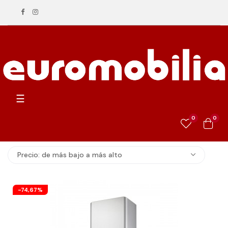
Navegación
☰
de
palanca
0
0
Precio: de más bajo a más alto
-74,67%