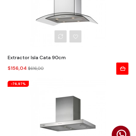
Extractor Isla Cata 90cm
Precio
Precio
$156,04
$616,00
regular
-76,97%